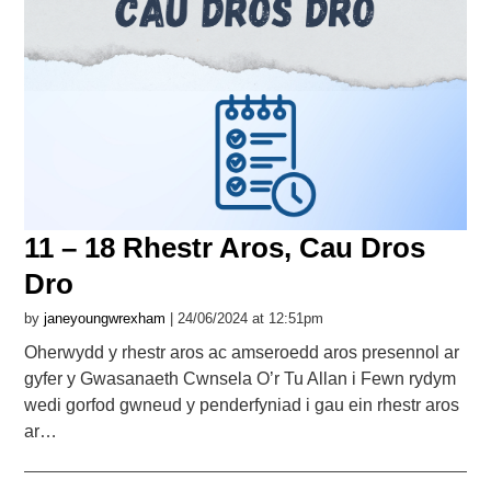
11 – 18 Rhestr Aros, Cau Dros
Dro
by
janeyoungwrexham
| 24/06/2024 at 12:51pm
Oherwydd y rhestr aros ac amseroedd aros presennol ar
gyfer y Gwasanaeth Cwnsela O’r Tu Allan i Fewn rydym
wedi gorfod gwneud y penderfyniad i gau ein rhestr aros
ar…