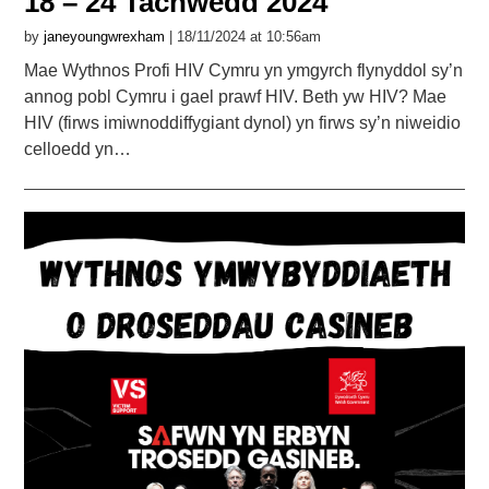
18 – 24 Tachwedd 2024
by
janeyoungwrexham
| 18/11/2024 at 10:56am
Mae Wythnos Profi HIV Cymru yn ymgyrch flynyddol sy’n
annog pobl Cymru i gael prawf HIV. Beth yw HIV? Mae
HIV (firws imiwnoddiffygiant dynol) yn firws sy’n niweidio
celloedd yn…