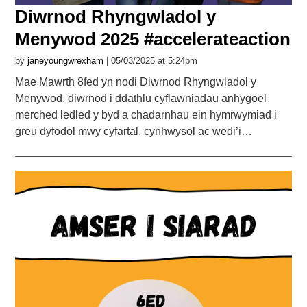
Diwrnod Rhyngwladol y
Menywod 2025 #accelerateaction
by
janeyoungwrexham
| 05/03/2025 at 5:24pm
Mae Mawrth 8fed yn nodi Diwrnod Rhyngwladol y
Menywod, diwrnod i ddathlu cyflawniadau anhygoel
merched ledled y byd a chadarnhau ein hymrwymiad i
greu dyfodol mwy cyfartal, cynhwysol ac wedi’i…