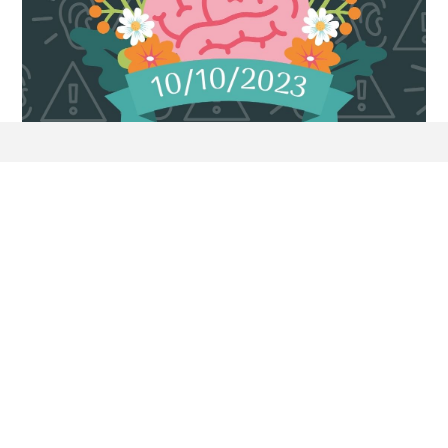
Diwrnod Iechyd Meddwl
Byd – Nid Ydych Chi Dim
Hunan!
by
janeyoungwrexham
| 10/10/2023 at 1:46pm
Helo yno, pobl ifanc gwych Wrecsam! Heddiw yw
diwrnod i’n hatgoffa am rywbeth hynod bwysig – ein
hiechyd meddwl.
Mae’n Ddiwrnod Iechyd Meddwl
Byd, a hoffem i chi wybod…