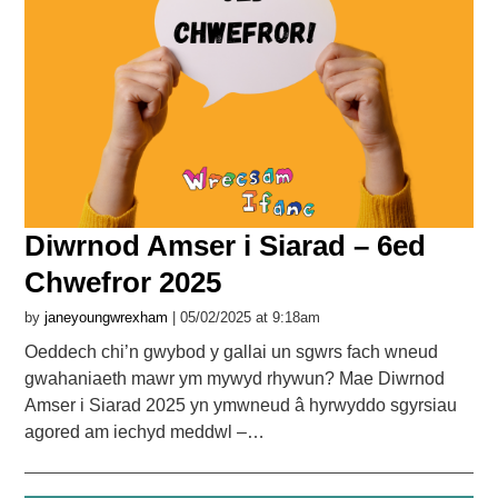
Diwrnod Amser i Siarad – 6ed
Chwefror 2025
by
janeyoungwrexham
| 05/02/2025 at 9:18am
Oeddech chi’n gwybod y gallai un sgwrs fach wneud
gwahaniaeth mawr ym mywyd rhywun? Mae Diwrnod
Amser i Siarad 2025 yn ymwneud â hyrwyddo sgyrsiau
agored am iechyd meddwl –…