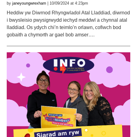
by
janeyoungwrexham
| 10/09/2024 at 4:23pm
Heddiw yw Diwrnod Rhyngwladol Atal Lladdiad, diwrnod
i bwysleisio pwysigrwydd iechyd meddwl a chynnal atal
lladdiad. Os ydych chi’n teimlo’n orlawn, cofiwch bod
gobaith a chymorth ar gael bob amser….