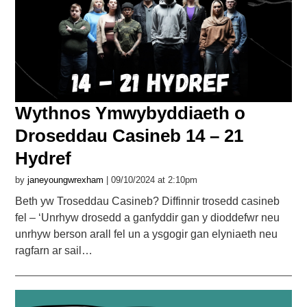
Wythnos Ymwybyddiaeth o
Droseddau Casineb 14 – 21
Hydref
by
janeyoungwrexham
| 09/10/2024 at 2:10pm
Beth yw Troseddau Casineb? Diffinnir trosedd casineb
fel – ‘Unrhyw drosedd a ganfyddir gan y dioddefwr neu
unrhyw berson arall fel un a ysgogir gan elyniaeth neu
ragfarn ar sail…