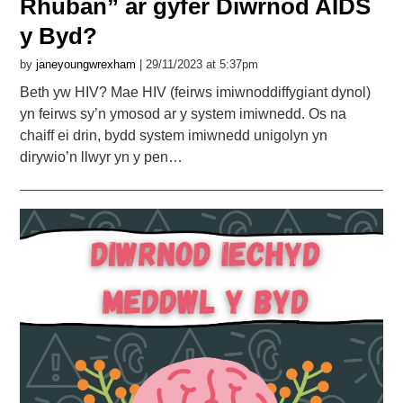
Rhuban” ar gyfer Diwrnod AIDS
y Byd?
by
janeyoungwrexham
| 29/11/2023 at 5:37pm
Beth yw HIV? Mae HIV (feirws imiwnoddiffygiant dynol)
yn feirws sy’n ymosod ar y system imiwnedd. Os na
chaiff ei drin, bydd system imiwnedd unigolyn yn
dirywio’n llwyr yn y pen…