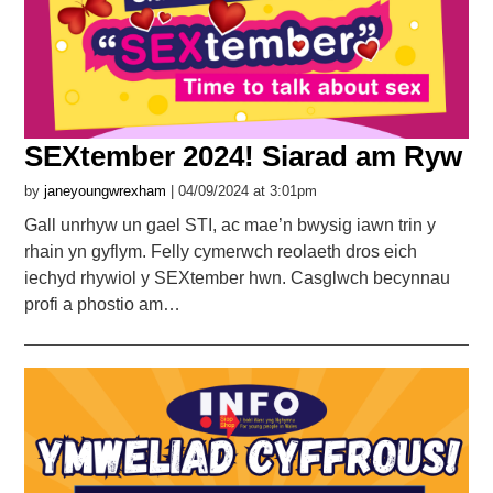
SEXtember 2024! Siarad am Ryw
by
janeyoungwrexham
| 04/09/2024 at 3:01pm
Gall unrhyw un gael STI, ac mae’n bwysig iawn trin y
rhain yn gyflym. Felly cymerwch reolaeth dros eich
iechyd rhywiol y SEXtember hwn. Casglwch becynnau
profi a phostio am…