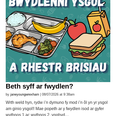
Beth syff ar fwydlen?
by
janeyoungwrexham
| 08/07/2026 at 9:38am
Wrth weld hyn, rydw i’n dymuno fy mod i’n ôl yn yr ysgol
am ginio ysgol!! Mae popeth ar y fwydlen isod ar gyfer
wythnos 1 ac wythnos 2, ynghyd…