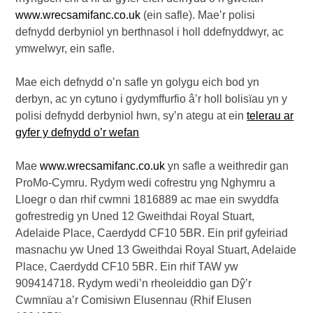
www.wrecsamifanc.co.uk
(ein safle). Mae’r polisi
defnydd derbyniol yn berthnasol i holl ddefnyddwyr, ac
ymwelwyr, ein safle.
Mae eich defnydd o’n safle yn golygu eich bod yn
derbyn, ac yn cytuno i gydymffurfio â’r holl bolisïau yn y
polisi defnydd derbyniol hwn, sy’n ategu at ein
telerau ar
gyfer y defnydd o’r wefan
Mae
www.wrecsamifanc.co.uk
yn safle a weithredir gan
ProMo-Cymru. Rydym wedi cofrestru yng Nghymru a
Lloegr o dan rhif cwmni 1816889 ac mae ein swyddfa
gofrestredig yn Uned 12 Gweithdai Royal Stuart,
Adelaide Place, Caerdydd CF10 5BR. Ein prif gyfeiriad
masnachu yw Uned 13 Gweithdai Royal Stuart, Adelaide
Place, Caerdydd CF10 5BR. Ein rhif TAW yw
909414718. Rydym wedi’n rheoleiddio gan Dŷ’r
Cwmnïau a’r Comisiwn Elusennau (Rhif Elusen