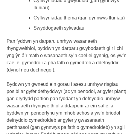
Cyflwyniadau digwyddiad (gan gynnwys
lluniau)
Cyflwyniadau thema (gan gynnwys lluniau)
Swyddogaeth sylwadau
Pan fyddwn yn darparu unrhyw wasanaeth
rhyngweithiol, byddwn yn darparu gwybodaeth glir i chi
ynglŷn â’r math o wasanaeth sy’n cael ei gynnig, os yw’n
cael ei gymedroli a pha fath o gymedroli a ddefnyddir
(dynol neu dechnegol).
Byddwn yn gwneud ein gorau i asesu unrhyw risgiau
posibl ar gyfer defnyddwyr (ac yn benodol, ar gyfer plant)
gan drydydd partïon pan fyddant yn defnyddio unrhyw
wasanaeth rhyngweithiol a ddarperir ar ein safle, a
byddwn yn penderfynu ym mhob achos a yw’n briodol
defnyddio cymedroldeb ar gyfer y gwasanaeth
perthnasol (gan gynnwys pa fath o gymedroldeb) yn sgil