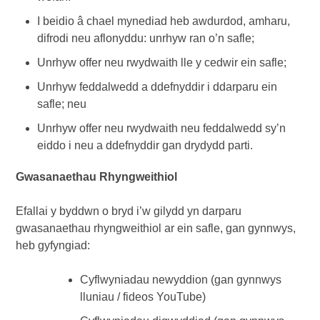
I beidio â chael mynediad heb awdurdod, amharu,
difrodi neu aflonyddu: unrhyw ran o’n safle;
Unrhyw offer neu rwydwaith lle y cedwir ein safle;
Unrhyw feddalwedd a ddefnyddir i ddarparu ein
safle; neu
Unrhyw offer neu rwydwaith neu feddalwedd sy’n
eiddo i neu a ddefnyddir gan drydydd parti.
Gwasanaethau Rhyngweithiol
Efallai y byddwn o bryd i’w gilydd yn darparu
gwasanaethau rhyngweithiol ar ein safle, gan gynnwys,
heb gyfyngiad:
Cyflwyniadau newyddion (gan gynnwys
lluniau / fideos YouTube)