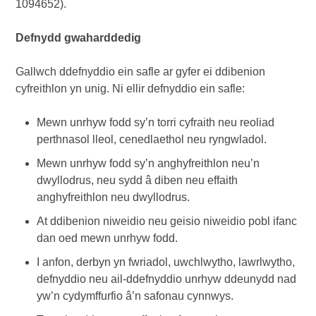
1094652).
Defnydd gwaharddedig
Gallwch ddefnyddio ein safle ar gyfer ei ddibenion
cyfreithlon yn unig. Ni ellir defnyddio ein safle:
Mewn unrhyw fodd sy’n torri cyfraith neu reoliad
perthnasol lleol, cenedlaethol neu ryngwladol.
Mewn unrhyw fodd sy’n anghyfreithlon neu’n
dwyllodrus, neu sydd â diben neu effaith
anghyfreithlon neu dwyllodrus.
At ddibenion niweidio neu geisio niweidio pobl ifanc
dan oed mewn unrhyw fodd.
I anfon, derbyn yn fwriadol, uwchlwytho, lawrlwytho,
defnyddio neu ail-ddefnyddio unrhyw ddeunydd nad
yw’n cydymffurfio â’n safonau cynnwys.