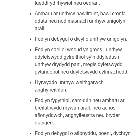
tueddfryd rhywiol neu oedran.
Amharu ar unrhyw hawlfraint, hawl cronfa
ddata neu nod masnach unrhyw unigolyn
arall.
Fod yn debygol o dwyllo unrhyw unigolyn.
Fod yn cael ei wneud yn groes i unrhyw
ddyletswydd gyfreithiol sy’n ddyledus i
unrhyw drydydd parti, megis dyletswydd
gytundebol neu ddyletswydd cyfrinachedd.
Hyrwyddo unrhyw weithgarwch
anghyfreithlon.
Fod yn fygythiol, cam-drin neu amharu ar
breifatrwydd rhywun arall, neu achosi
aflonyddwch, anghyfleustra neu bryder
diangen.
Fod yn debygol o aflonyddu, poeni, dychryn