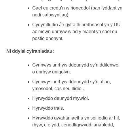
Gael eu credu’n wirioneddol (pan fyddant yn
nodi safbwyntiau).
Cydymffurfio â’r gyfraith berthnasol yn y DU
ac mewn unrhyw wlad y maent yn cael eu
postio ohonynt.
Ni ddylai cyfraniadau:
Gynnwys unrhyw ddeunydd sy’n ddifenwol
o unrhyw unigolyn.
Cynnwys unrhyw ddeunydd sy’n aflan,
ymosodol, cas neu llidiol.
Hyrwyddo deunydd rhywiol.
Hyrwyddo trais.
Hyrwyddo gwahaniaethu yn seiliedig ar hil,
rhyw, crefydd, cenedligrwydd, anabledd,