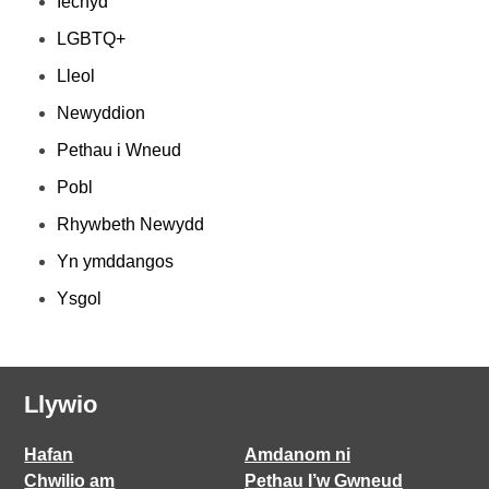
Iechyd
LGBTQ+
Lleol
Newyddion
Pethau i Wneud
Pobl
Rhywbeth Newydd
Yn ymddangos
Ysgol
Llywio
Hafan
Amdanom ni
Chwilio am
Pethau I’w Gwneud