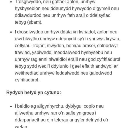
Trosglwyddo, neu gaffael anfon, unrhyw
hysbysebion neu ddeunydd hyrwyddo digymell neu
ddiawdurdod neu unrhyw fath arall o ddeisyfiad
tebyg (sbam).
I drosglwyddo unrhyw ddata yn fwriadol, anfon neu
uwchlwytho unrhyw ddeunydd sy’n cynnwys firysau,
ceffylau Trojan, mwydon, bomiau amser, cofnodwyr
trawiad, ysbiwedd, meddalwedd hysbysebu neu
unrhyw raglenni niweidiol eraill neu god cyfrifiadurol
tebyg sydd wedi’i ddylunio i gael effaith andwyol ar
weithrediad unrhyw feddalwedd neu galedwedd
cyfrifiadurol.
Rydych hefyd yn cytuno:
I beidio ag ailgynhyrchu, dyblygu, copïo neu
ailwerthu unrhyw ran o’n safle yn groes i
ddarpariaethau ein telerau ar gyfer defnydd o’r
wefan.