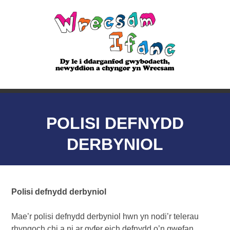
POLISI DEFNYDD
DERBYNIOL
Polisi defnydd derbyniol
Mae’r polisi defnydd derbyniol hwn yn nodi’r telerau
rhyngoch chi a ni ar gyfer eich defnydd o’n gwefan