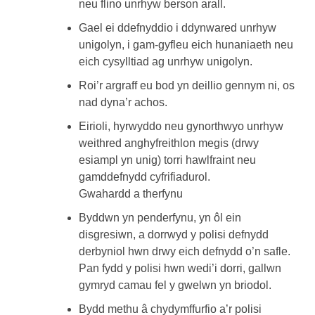
neu flino unrhyw berson arall.
Gael ei ddefnyddio i ddynwared unrhyw
unigolyn, i gam-gyfleu eich hunaniaeth neu
eich cysylltiad ag unrhyw unigolyn.
Roi’r argraff eu bod yn deillio gennym ni, os
nad dyna’r achos.
Eirioli, hyrwyddo neu gynorthwyo unrhyw
weithred anghyfreithlon megis (drwy
esiampl yn unig) torri hawlfraint neu
gamddefnydd cyfrifiadurol.
Gwahardd a therfynu
Byddwn yn penderfynu, yn ôl ein
disgresiwn, a dorrwyd y polisi defnydd
derbyniol hwn drwy eich defnydd o’n safle.
Pan fydd y polisi hwn wedi’i dorri, gallwn
gymryd camau fel y gwelwn yn briodol.
Bydd methu â chydymffurfio a’r polisi