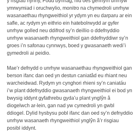
y risgiau hynny, Fodd bynnag, nid oes gennym unrhyw
ymrwymiad i oruchwylio, monitro na chymedroli unrhyw
wasanaethau rhyngweithiol yr ydym yn eu darparu ar ein
safle, ac rydym yn eithrio ein hatebolrwydd ar gyfer
unrhyw golled neu ddifrod sy’n deillio o ddefnyddio
unrhyw wasanaeth rhyngweithiol gan ddefnyddiwr sy’n
groes i’n safonau cynnwys, boed y gwasanaeth wedi’i
gymedroli ai peidio.
Mae’r defnydd o unrhyw wasanaethau rhyngweithiol gan
berson ifanc dan oed yn destun caniatâd eu rhiant neu
warcheidwad. Rydym yn cynghori rhieni sy’n caniatáu
i’w plant ddefnyddio gwasanaeth rhyngweithiol ei bod yn
bwysig iddynt gyfathrebu gyda’u plant ynglŷn â
diogelwch ar-lein, gan nad yw cymedroli yn gwbl
ddiogel. Dylid hysbysu pobl ifanc dan oed sy’n defnyddio
unrhyw wasanaeth rhyngweithiol ynglŷn â’r risgiau
posibl iddynt.