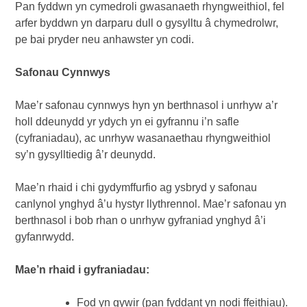
Pan fyddwn yn cymedroli gwasanaeth rhyngweithiol, fel
arfer byddwn yn darparu dull o gysylltu â chymedrolwr,
pe bai pryder neu anhawster yn codi.
Safonau Cynnwys
Mae’r safonau cynnwys hyn yn berthnasol i unrhyw a’r
holl ddeunydd yr ydych yn ei gyfrannu i’n safle
(cyfraniadau), ac unrhyw wasanaethau rhyngweithiol
sy’n gysylltiedig â’r deunydd.
Mae’n rhaid i chi gydymffurfio ag ysbryd y safonau
canlynol ynghyd â’u hystyr llythrennol. Mae’r safonau yn
berthnasol i bob rhan o unrhyw gyfraniad ynghyd â’i
gyfanrwydd.
Mae’n rhaid i gyfraniadau:
Fod yn gywir (pan fyddant yn nodi ffeithiau).