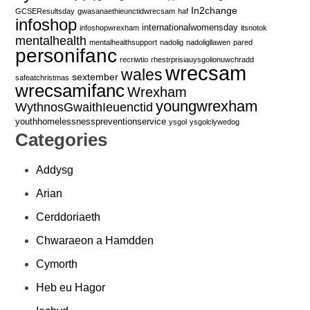
In2change
GCSEResultsday
gwasanaethieunctidwrecsam
haf
infoshop
internationalwomensday
infoshopwrexham
itsnotok
mentalhealth
mentalhealthsupport
nadolig
nadoligllawen
pared
personifanc
recriwtio
rhestrprisiauysgolionuwchradd
wrecsam
wales
sextember
safeatchristmas
wrecsamifanc
Wrexham
youngwrexham
WythnosGwaithIeuenctid
youthhomelessnesspreventionservice
ysgol
ysgolclywedog
Categories
Addysg
Arian
Cerddoriaeth
Chwaraeon a Hamdden
Cymorth
Heb eu Hagor