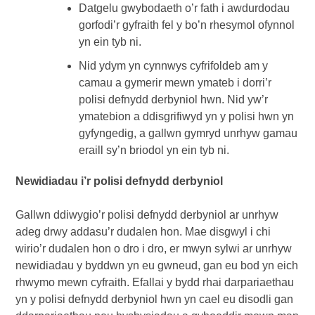
Datgelu gwybodaeth o’r fath i awdurdodau
gorfodi’r gyfraith fel y bo’n rhesymol ofynnol
yn ein tyb ni.
Nid ydym yn cynnwys cyfrifoldeb am y
camau a gymerir mewn ymateb i dorri’r
polisi defnydd derbyniol hwn. Nid yw’r
ymatebion a ddisgrifiwyd yn y polisi hwn yn
gyfyngedig, a gallwn gymryd unrhyw gamau
eraill sy’n briodol yn ein tyb ni.
Newidiadau i’r polisi defnydd derbyniol
Gallwn ddiwygio’r polisi defnydd derbyniol ar unrhyw
adeg drwy addasu’r dudalen hon. Mae disgwyl i chi
wirio’r dudalen hon o dro i dro, er mwyn sylwi ar unrhyw
newidiadau y byddwn yn eu gwneud, gan eu bod yn eich
rhwymo mewn cyfraith. Efallai y bydd rhai darpariaethau
yn y polisi defnydd derbyniol hwn yn cael eu disodli gan