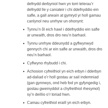
defnydd derbyniol hwn yn torri telerau’r
defnydd lle y caniateir i chi ddefnyddio ein
safle, a gall arwain at gymryd yr holl gamau
canlynol neu unrhyw un ohonynt:
Tynnu’n ôl eich hawl i ddefnyddio ein safle
ar unwaith, dros dro neu’n barhaol.
Tynnu unrhyw ddeunydd a gyflwynwyd
gennych chi ar ein safle ar unwaith, dros dro
neu’n barhaol.
Cyflwyno rhybudd i chi.
Achosion cyfreithiol yn eich erbyn i dderbyn
ad-daliad o’r holl gostau ar sail indemniad
(gan gynnwys, ond heb fod yn gyfyngedig i,
gostau gweinyddol a chyfreithiol rhesymol)
sy’n deillio o’r toriad hwn.
Camau cyfreithiol eraill yn eich erbyn.