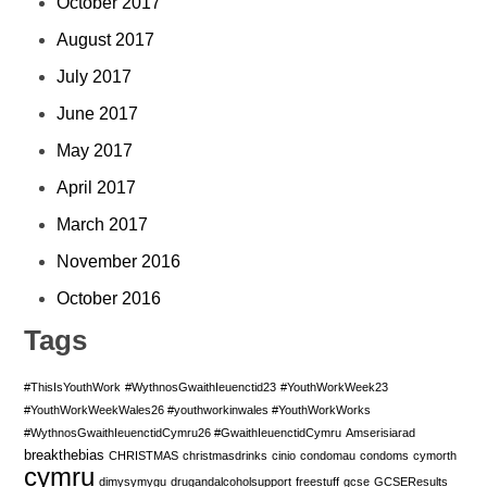
October 2017
August 2017
July 2017
June 2017
May 2017
April 2017
March 2017
November 2016
October 2016
Tags
#ThisIsYouthWork
#WythnosGwaithIeuenctid23
#YouthWorkWeek23
#YouthWorkWeekWales26 #youthworkinwales #YouthWorkWorks
#WythnosGwaithIeuenctidCymru26 #GwaithIeuenctidCymru
Amserisiarad
breakthebias
CHRISTMAS
christmasdrinks
cinio
condomau
condoms
cymorth
cymru
dimysymygu
drugandalcoholsupport
freestuff
gcse
GCSEResults