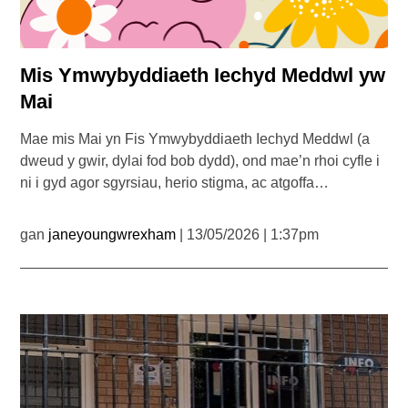
Mis Ymwybyddiaeth Iechyd Meddwl yw
Mai
Mae mis Mai yn Fis Ymwybyddiaeth Iechyd Meddwl (a
dweud y gwir, dylai fod bob dydd), ond mae’n rhoi cyfle i
ni i gyd agor sgyrsiau, herio stigma, ac atgoffa…
gan
janeyoungwrexham
| 13/05/2026 | 1:37pm