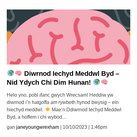
Diwrnod Iechyd Meddwl Byd –
Nid Ydych Chi Dim Hunan!
Helo yno, pobl ifanc gwych Wrecsam! Heddiw yw
diwrnod i’n hatgoffa am rywbeth hynod bwysig – ein
hiechyd meddwl.
Mae’n Ddiwrnod Iechyd Meddwl
Byd, a hoffem i chi wybod…
gan
janeyoungwrexham
| 10/10/2023 | 1:46pm