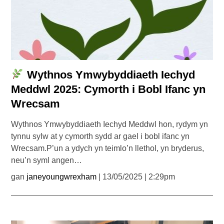
Wythnos Ymwybyddiaeth Iechyd
Meddwl 2025: Cymorth i Bobl Ifanc yn
Wrecsam
Wythnos Ymwybyddiaeth Iechyd Meddwl hon, rydym yn
tynnu sylw at y cymorth sydd ar gael i bobl ifanc yn
Wrecsam.P’un a ydych yn teimlo’n llethol, yn bryderus,
neu’n syml angen…
gan
janeyoungwrexham
| 13/05/2025 | 2:29pm