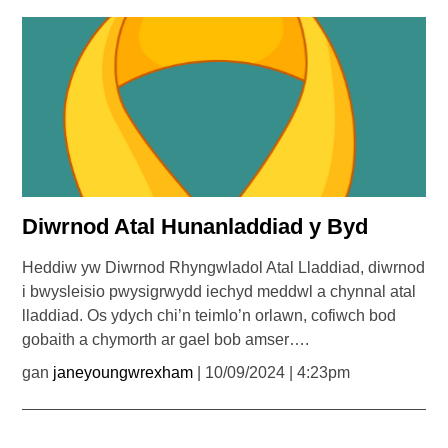
Diwrnod Atal Hunanladdiad y Byd
Heddiw yw Diwrnod Rhyngwladol Atal Lladdiad, diwrnod
i bwysleisio pwysigrwydd iechyd meddwl a chynnal atal
lladdiad. Os ydych chi’n teimlo’n orlawn, cofiwch bod
gobaith a chymorth ar gael bob amser….
gan
janeyoungwrexham
| 10/09/2024 | 4:23pm