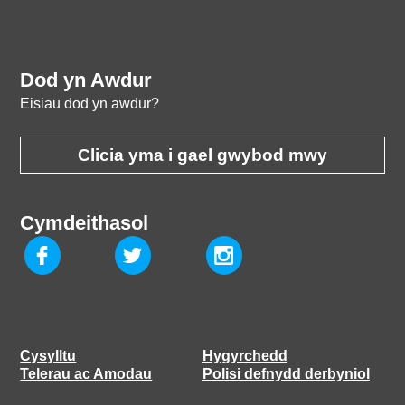
Dod yn Awdur
Eisiau dod yn awdur?
Clicia yma i gael gwybod mwy
Cymdeithasol
Cysylltu
Hygyrchedd
Telerau ac Amodau
Polisi defnydd derbyniol