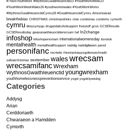
#ThisIsYouthWork
#WythnosGwaithIeuenctid23
#YouthWorkWeek23
#YouthWorkWeekWales26 #youthworkinwales #YouthWorkWorks
#WythnosGwaithIeuenctidCymru26 #GwaithIeuenctidCymru
Amserisiarad
breakthebias
CHRISTMAS
christmasdrinks
cinio
condomau
condoms
cymorth
cymru
dimysymygu
drugandalcoholsupport
freestuff
gcse
GCSEResults
In2change
GCSEResultsday
gwasanaethieunctidwrecsam
haf
infoshop
internationalwomensday
infoshopwrexham
itsnotok
mentalhealth
mentalhealthsupport
nadolig
nadoligllawen
pared
personifanc
recriwtio
rhestrprisiauysgolionuwchradd
wrecsam
wales
sextember
safeatchristmas
wrecsamifanc
Wrexham
youngwrexham
WythnosGwaithIeuenctid
youthhomelessnesspreventionservice
ysgol
ysgolclywedog
Categories
Addysg
Arian
Cerddoriaeth
Chwaraeon a Hamdden
Cymorth