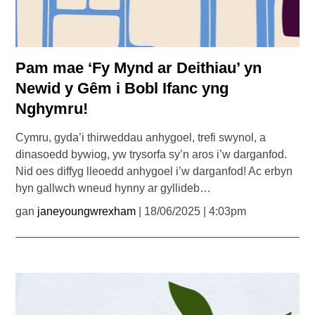
Pam mae ‘Fy Mynd ar Deithiau’ yn
Newid y Gêm i Bobl Ifanc yng
Nghymru!
Cymru, gyda’i thirweddau anhygoel, trefi swynol, a
dinasoedd bywiog, yw trysorfa sy’n aros i’w darganfod.
Nid oes diffyg lleoedd anhygoel i’w darganfod! Ac erbyn
hyn gallwch wneud hynny ar gyllideb…
gan
janeyoungwrexham
| 18/06/2025 | 4:03pm