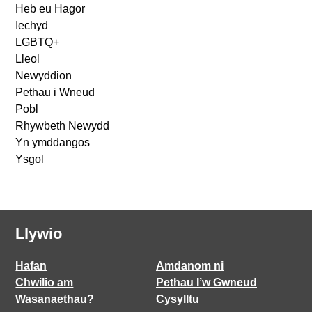
Heb eu Hagor
Iechyd
LGBTQ+
Lleol
Newyddion
Pethau i Wneud
Pobl
Rhywbeth Newydd
Yn ymddangos
Ysgol
Llywio
Hafan
Amdanom ni
Chwilio am
Pethau I’w Gwneud
Wasanaethau?
Cysylltu