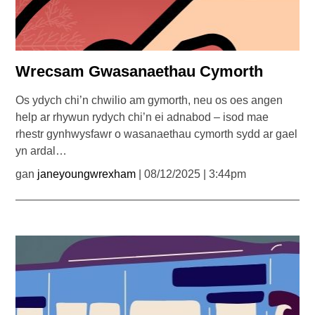
Wrecsam Gwasanaethau Cymorth
Os ydych chi’n chwilio am gymorth, neu os oes angen
help ar rhywun rydych chi’n ei adnabod – isod mae
rhestr gynhwysfawr o wasanaethau cymorth sydd ar gael
yn ardal…
gan
janeyoungwrexham
| 08/12/2025 | 3:44pm