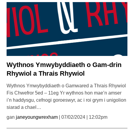
Wythnos Ymwybyddiaeth o Gam-drin
Rhywiol a Thrais Rhywiol
Wythnos Ymwybyddiaeth o Gamwared a Thrais Rhywiol
Fis Chwefror 5ed – 11eg Yr wythnos hon mae’n amser
i’n haddysgu, cefnogi goroeswyr, ac i roi grym i unigolion
siarad a chael…
gan
janeyoungwrexham
| 07/02/2024 | 12:02pm