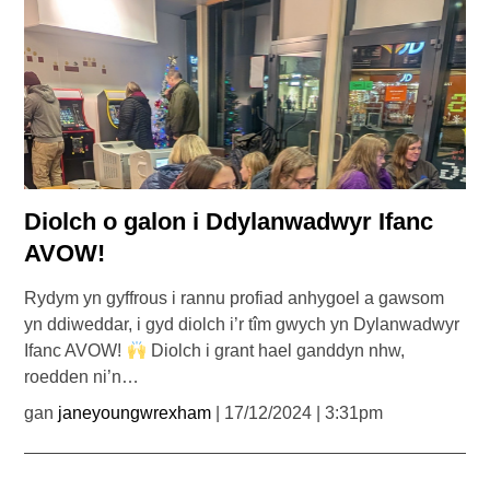
Diolch o galon i Ddylanwadwyr Ifanc
AVOW!
Rydym yn gyffrous i rannu profiad anhygoel a gawsom
yn ddiweddar, i gyd diolch i’r tîm gwych yn Dylanwadwyr
Ifanc AVOW!
Diolch i grant hael ganddyn nhw,
roedden ni’n…
gan
janeyoungwrexham
| 17/12/2024 | 3:31pm