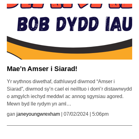
Mae’n Amser i Siarad!
Yr wythnos diwethaf, dathluwyd diwrnod “Amser i
Siarad”, diwrnod sy’n cael ei neilltuo i dorri’r distawrwydd
o amgylch iechyd meddwl ac annog sgyrsiau agored.
Mewn byd lle rydym yn aml…
gan
janeyoungwrexham
| 07/02/2024 | 5:06pm