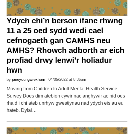
Ydych chi’n berson ifanc rhwng
11 a 25 oed sydd wedi cael
cefnogaeth gan CAMHS neu
AMHS? Rhowch adborth ar eich
profiad drwy lenwi’r holiadur
hwn
by
janeyoungwrexham
| 04/05/2022 at 8:36am
Moving from Children to Adult Mental Health Service
Survey Does dim atebion cywir nac anghywir ac nid oes
rhaid i chi ateb unrhyw gwestiynau nad ydych eisiau eu
hateb. Dylai…