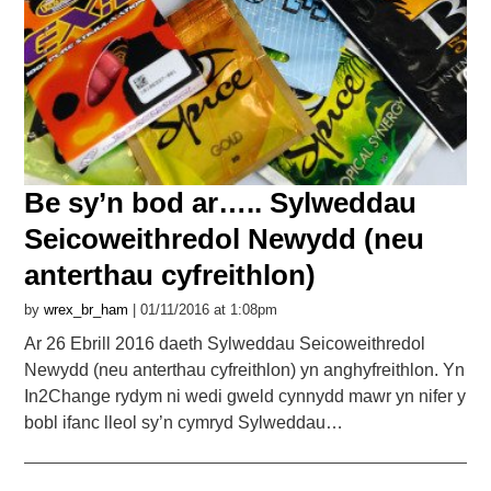
Be sy’n bod ar….. Sylweddau
Seicoweithredol Newydd (neu
anterthau cyfreithlon)
by
wrex_br_ham
| 01/11/2016 at 1:08pm
Ar 26 Ebrill 2016 daeth Sylweddau Seicoweithredol
Newydd (neu anterthau cyfreithlon) yn anghyfreithlon. Yn
In2Change rydym ni wedi gweld cynnydd mawr yn nifer y
bobl ifanc lleol sy’n cymryd Sylweddau…