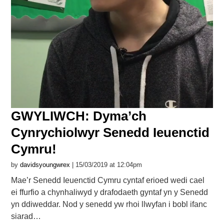
GWYLIWCH: Dyma’ch
Cynrychiolwyr Senedd Ieuenctid
Cymru!
by
davidsyoungwrex
| 15/03/2019 at 12:04pm
Mae’r Senedd Ieuenctid Cymru cyntaf erioed wedi cael
ei ffurfio a chynhaliwyd y drafodaeth gyntaf yn y Senedd
yn ddiweddar. Nod y senedd yw rhoi llwyfan i bobl ifanc
siarad…