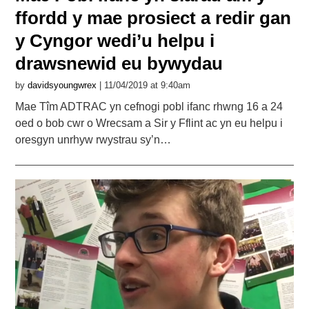
ffordd y mae prosiect a redir gan
y Cyngor wedi’u helpu i
drawsnewid eu bywydau
by
davidsyoungwrex
| 11/04/2019 at 9:40am
Mae Tîm ADTRAC yn cefnogi pobl ifanc rhwng 16 a 24
oed o bob cwr o Wrecsam a Sir y Fflint ac yn eu helpu i
oresgyn unrhyw rwystrau sy’n…