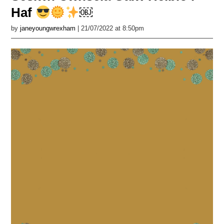
Haf
￼
by
janeyoungwrexham
| 21/07/2022 at 8:50pm