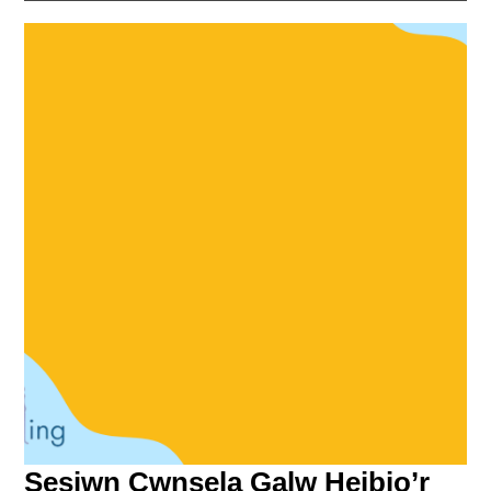
Sesiwn Cwnsela Galw Heibio’r