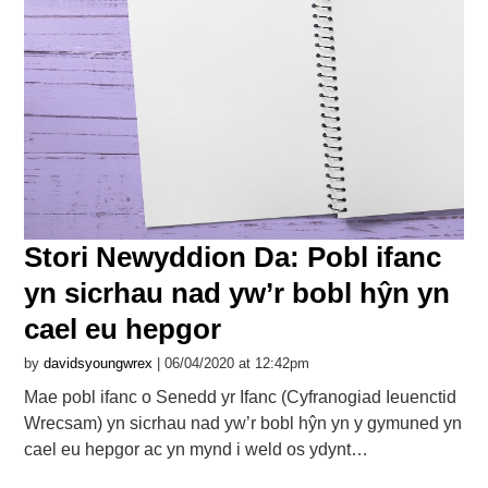
Stori Newyddion Da: Pobl ifanc
yn sicrhau nad yw’r bobl hŷn yn
cael eu hepgor
by
davidsyoungwrex
| 06/04/2020 at 12:42pm
Mae pobl ifanc o Senedd yr Ifanc (Cyfranogiad Ieuenctid
Wrecsam) yn sicrhau nad yw’r bobl hŷn yn y gymuned yn
cael eu hepgor ac yn mynd i weld os ydynt…