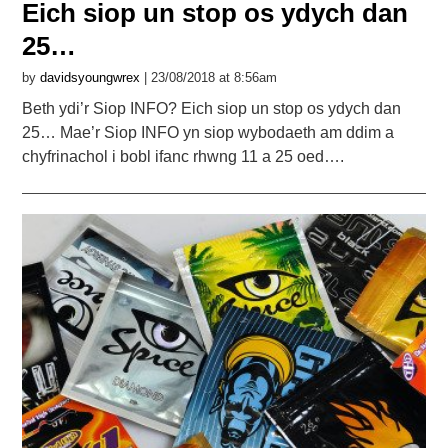
Eich siop un stop os ydych dan
25…
by
davidsyoungwrex
| 23/08/2018 at 8:56am
Beth ydi’r Siop INFO? Eich siop un stop os ydych dan
25… Mae’r Siop INFO yn siop wybodaeth am ddim a
chyfrinachol i bobl ifanc rhwng 11 a 25 oed….