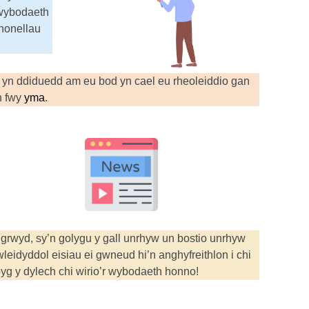
y wybodaeth
ynonellau
fod yn ddiduedd am eu bod yn cael eu rheoleiddio gan
h fwy
yma
.
ngrwyd, sy’n golygu y gall unrhyw un bostio unrhyw
eidyddol eisiau ei gwneud hi’n anghyfreithlon i chi
g y dylech chi wirio’r wybodaeth honno!