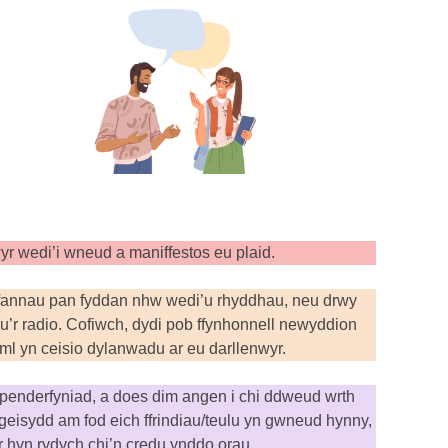
yr wedi’i wneud a maniffestos eu plaid.
efannau pan fyddan nhw wedi’u rhyddhau, neu drwy
u’r radio. Cofiwch, dydi pob ffynhonnell newyddion
l yn ceisio dylanwadu ar eu darllenwyr.
h penderfyniad, a does dim angen i chi ddweud wrth
geisydd am fod eich ffrindiau/teulu yn gwneud hynny,
’r hyn rydych chi’n credu ynddo orau.