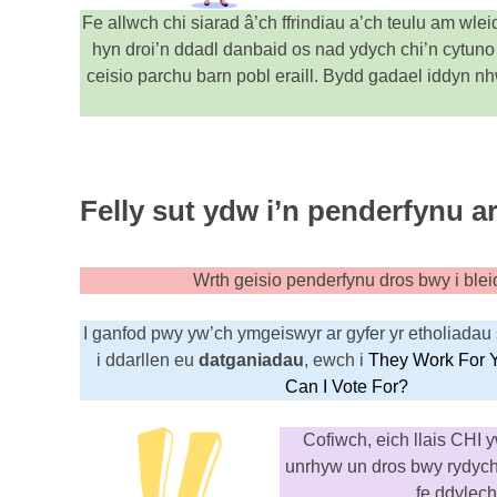
Fe allwch chi siarad â’ch ffrindiau a’ch teulu am wlei
hyn droi’n ddadl danbaid os nad ydych chi’n cytuno 
ceisio parchu barn pobl eraill. Bydd gadael iddyn nh
Felly sut ydw i’n penderfynu 
Wrth geisio penderfynu dros bwy i blei
I ganfod pwy yw’ch ymgeiswyr ar gyfer yr etholiadau
i ddarllen eu
datganiadau
, ewch i
They Work For 
Can I Vote For?
Cofiwch, eich llais CHI 
unrhyw un dros bwy rydych 
fe ddylech