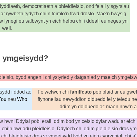
dyddiaeth, democratiaeth a phleidleisio, ond fe all y sgyrsiau
ar rywbeth rydych chi’n teimlo’n frwd drosto. Mae’n bwysig
w fynegi eu safbwynt yn eich helpu chi i ddeall eu neges yn
well.
ar ymgeisydd?
dleisio, bydd angen i chi ystyried y datganiad y mae’ch ymgeisw
 sydd i ddod ac
Fe welwch chi
faniffesto
pob plaid ar eu gw
You
neu
Who
ffynonellau newyddion diduedd fel y teledu ne
ddim yn ddiduedd ac maen nhw’n am
yw hwn! Ddylai pobl eraill ddim bod yn ceisio dylanwadu ar eic
chi’n bwriadu pleidleisio. Ddylech chi ddim pleidleisio dros ym
 chi bleidleisio dros yr ymgeisydd fydd yn eich cynrychioli chi a