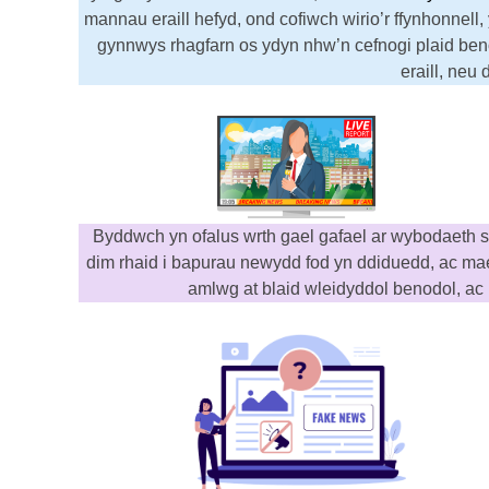
mannau eraill hefyd, ond cofiwch wirio’r ffynhonnell
gynnwys rhagfarn os ydyn nhw’n cefnogi plaid benod
eraill, neu 
Byddwch yn ofalus wrth gael gafael ar wybodaeth 
dim rhaid i bapurau newydd fod yn ddiduedd, ac m
amlwg at blaid wleidyddol benodol, ac 