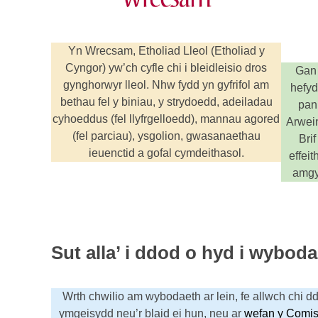
Yn Wrecsam, Etholiad Lleol (Etholiad y
Cyngor) yw’ch cyfle chi i bleidleisio dros
Gan 
gynghorwyr lleol. Nhw fydd yn gyfrifol am
hefyd
bethau fel y biniau, y strydoedd, adeiladau
pan
cyhoeddus (fel llyfrgelloedd), mannau agored
Arwein
(fel parciau), ysgolion, gwasanaethau
Bri
ieuenctid a gofal cymdeithasol.
effeit
amgy
Sut alla’ i ddod o hyd i wybo
Wrth chwilio am wybodaeth ar lein, fe allwch chi 
ymgeisydd neu’r blaid ei hun, neu ar
wefan y Comis