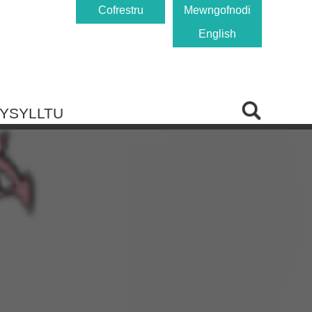
Cofrestru
Mewngofnodi
English
YSYLLTU