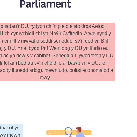
oliadau’r DU, rydych chi’n pleidleisio dros Aelod
i’ch cynrychioli chi yn Nhŷ’r Cyffredin. Arweinydd y
’n ennill y mwyaf o seddi seneddol sy’n dod yn Brif
 y DU. Yna, bydd Prif Weinidog y DU yn ffurfio eu
h ac yn dewis y cabinet. Senedd a Llywodraeth y DU
frifol am bethau sy’n effeithio ar bawb yn y DU, fel
ad (y lluoedd arfog), mewnfudo, polisi economaidd a
mwy.
thasol yr
adwy mewn