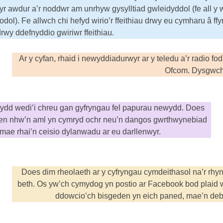
, yr awdur a’r noddwr am unrhyw gysylltiad gwleidyddol (fe all 
ol). Fe allwch chi hefyd wirio’r ffeithiau drwy eu cymharu â ff
drwy ddefnyddio gwiriwr ffeithiau.
Ar y cyfan, rhaid i newyddiadurwyr ar y teledu a’r radio 
Ofcom. Dysgwc
sydd wedi’i chreu gan gyfryngau fel papurau newydd. Does
aen nhw’n aml yn cymryd ochr neu’n dangos gwrthwynebiad
mae rhai’n ceisio dylanwadu ar eu darllenwyr.
Does dim rheolaeth ar y cyfryngau cymdeithasol na’r rhy
beth. Os yw’ch cymydog yn postio ar Facebook bod plaid wl
ddowcio’ch bisgeden yn eich paned, mae’n deby