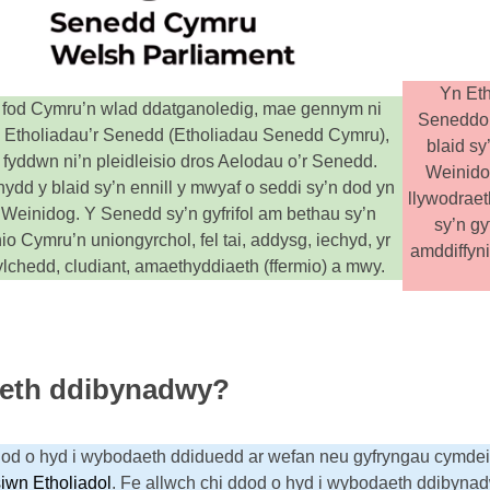
Yn Eth
fod Cymru’n wlad ddatganoledig, mae gennym ni
Seneddol 
 Etholiadau’r Senedd (Etholiadau Senedd Cymru),
blaid sy
 fyddwn ni’n pleidleisio dros Aelodau o’r Senedd.
Weinidog
ydd y blaid sy’n ennill y mwyaf o seddi sy’n dod yn
llywodraet
f Weinidog. Y Senedd sy’n gyfrifol am bethau sy’n
sy’n gy
hio Cymru’n uniongyrchol, fel tai, addysg, iechyd, yr
amddiffyni
lchedd, cludiant, amaethyddiaeth (ffermio) a mwy.
daeth ddibynadwy?
ddod o hyd i wybodaeth ddiduedd ar wefan neu gyfryngau cymdei
iwn Etholiadol
. Fe allwch chi ddod o hyd i wybodaeth ddibyn