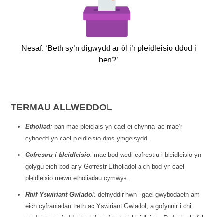
Nesaf: ‘Beth sy’n digwydd ar ôl i’r pleidleisio ddod i
ben?’
TERMAU ALLWEDDOL
Etholiad
:
pan mae pleidlais yn cael ei chynnal ac mae’r
cyhoedd yn cael pleidleisio dros ymgeisydd.
Cofrestru i bleidleisio
:
mae bod wedi cofrestru i bleidleisio yn
golygu eich bod ar y Gofrestr Etholiadol a’ch bod yn cael
pleidleisio mewn etholiadau cymwys.
Rhif Yswiriant Gwladol
:
defnyddir hwn i gael gwybodaeth am
eich cyfraniadau treth ac Yswiriant Gwladol, a gofynnir i chi