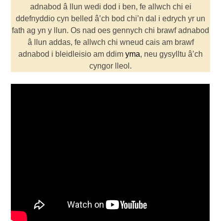
adnabod â llun wedi dod i ben, fe allwch chi ei
ddefnyddio cyn belled â’ch bod chi’n dal i edrych yr un
fath ag yn y llun. Os nad oes gennych chi brawf adnabod
â llun addas, fe allwch chi wneud cais am brawf
adnabod i bleidleisio am ddim
yma
, neu gysylltu â’ch
cyngor lleol.