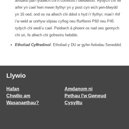
amdano pan fyddwch chi’n cofrestru i bleidleisio. Rydych chi fel
arfer yn cael hwn mewn llythyr yn y post cyn eich pen-blwydd
yn 16 oed, ond os na allwch chi ddod o hyd i’r llythyr, mae’r rhif
i’w weld ar unrhyw slipiau cyflog neu ffurflenni P60 neu P45
rydych chi wedi’u cael. Peidiwch â phoeni os nad oes gennych
chi un, fe allwch chi gofrestru hebddo.
Etholiad Cyffredinol
:
Etholiad y DU ar gyfer Aelodau Seneddol.
Llywio
Hafan
Amdanom ni
Chwilio am
Pethau I’w Gwneud
Wasanaethau?
Cysylltu