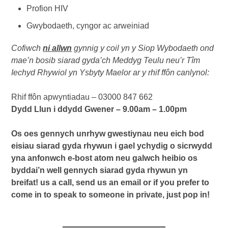
Profion HIV
Gwybodaeth, cyngor ac arweiniad
Cofiwch
ni allwn
gynnig y coil yn y Siop Wybodaeth ond
mae’n bosib siarad gyda’ch Meddyg Teulu neu’r Tîm
Iechyd Rhywiol yn Ysbyty Maelor ar y rhif ffôn canlynol:
Rhif ffôn apwyntiadau – 03000 847 662
Dydd Llun i ddydd Gwener – 9.00am – 1.00pm
Os oes gennych unrhyw gwestiynau neu eich bod
eisiau siarad gyda rhywun i gael ychydig o sicrwydd
yna anfonwch e-bost atom neu galwch heibio os
byddai’n well gennych siarad gyda rhywun yn
breifat!
us a call, send us an email or if you prefer to
come in to speak to someone in private, just pop in!