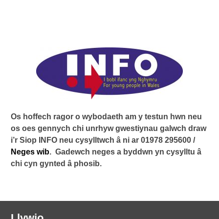
Os hoffech ragor o wybodaeth am y testun hwn neu
os oes gennych chi unrhyw gwestiynau galwch draw
i’r Siop INFO neu cysylltwch â ni ar 01978 295600 /
Neges wib
. Gadewch neges a byddwn yn cysylltu â
chi cyn gynted â phosib.
Llywio