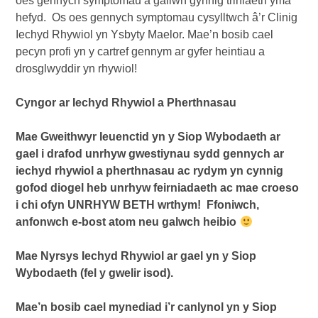
oes gennych symptomau a gallwn gynnig triniaeth yma
hefyd. Os oes gennych symptomau cysylltwch â’r Clinig
Iechyd Rhywiol yn Ysbyty Maelor. Mae’n bosib cael
pecyn profi yn y cartref gennym ar gyfer heintiau a
drosglwyddir yn rhywiol!
Cyngor ar Iechyd Rhywiol a Pherthnasau
Mae Gweithwyr Ieuenctid yn y Siop Wybodaeth ar
gael i drafod unrhyw gwestiynau sydd gennych ar
iechyd rhywiol a pherthnasau ac rydym yn cynnig
gofod diogel heb unrhyw feirniadaeth ac mae croeso
i chi ofyn UNRHYW BETH wrthym!
Ffoniwch,
anfonwch e-bost atom neu galwch heibio
Mae Nyrsys Iechyd Rhywiol ar gael yn y Siop
Wybodaeth (fel y gwelir isod).
Mae’n bosib cael mynediad i’r canlynol yn y Siop