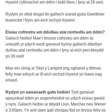
rhywiol cyfrinachol am ddim i bobl ifanc i fyny at 26 oed.
Rydym yn ofod diogel lle gallwch siarad gyda Gweithiwr
Ieuenctid / Nyrs am eich iechyd rhywiol.
Eisiau cofrestru am ddulliau atal cenhedlu am ddim?
Galwch heibio! Mae’r broses cofrestru am ddim ac
unwaith yr ydych wedi gwneud hynny gallwch dderbyn
dulliau atal cenhedlu am ddim i fyny at eich pen-blwydd
yn 26 oed!
Mae ein clinig ar Stryt y Lampint yng nghanol y ddinas
felly mae edrych ar ôl eich iechyd rhywiol yn haws nag
erioed.
Rydym yn wasanaeth galw heibio!
Tydi gwneud
apwyntiad ddim yn angenrheidiol os ydych eisiau gweld
y nyrs. Galwch heibio ar ddydd Llun, Mercher neu Wener
o 3:00pm. Yn aml iawn gall clinigau fod yn brysur felly os