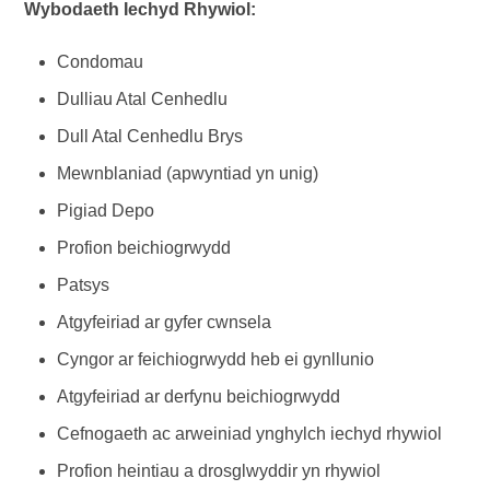
Wybodaeth Iechyd Rhywiol:
Condomau
Dulliau Atal Cenhedlu
Dull Atal Cenhedlu Brys
Mewnblaniad (apwyntiad yn unig)
Pigiad Depo
Profion beichiogrwydd
Patsys
Atgyfeiriad ar gyfer cwnsela
Cyngor ar feichiogrwydd heb ei gynllunio
Atgyfeiriad ar derfynu beichiogrwydd
Cefnogaeth ac arweiniad ynghylch iechyd rhywiol
Profion heintiau a drosglwyddir yn rhywiol