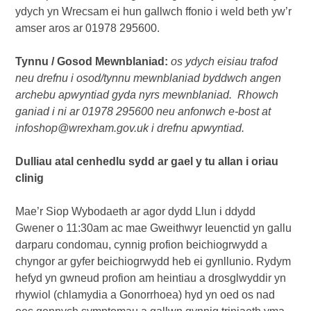
ydych yn Wrecsam ei hun gallwch ffonio i weld beth yw’r
amser aros ar 01978 295600.
Tynnu / Gosod Mewnblaniad:
os ydych eisiau trafod
neu drefnu i osod/tynnu mewnblaniad byddwch angen
archebu apwyntiad gyda nyrs mewnblaniad. Rhowch
ganiad i ni ar 01978 295600 neu anfonwch e-bost at
infoshop@wrexham.gov.uk i drefnu apwyntiad.
Dulliau atal cenhedlu sydd ar gael y tu allan i oriau
clinig
Mae’r Siop Wybodaeth ar agor dydd Llun i ddydd
Gwener o 11:30am ac mae Gweithwyr Ieuenctid yn gallu
darparu condomau, cynnig profion beichiogrwydd a
chyngor ar gyfer beichiogrwydd heb ei gynllunio. Rydym
hefyd yn gwneud profion am heintiau a drosglwyddir yn
rhywiol (chlamydia a Gonorrhoea) hyd yn oed os nad